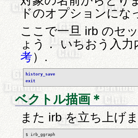
対象の名前からとり
ドのオプションにな
ここで一旦 irb の
ょう． いちおう入
考
）.
history_save
exit
ベクトル描画＊
また irb を立ち上
$ irb_ggraph 