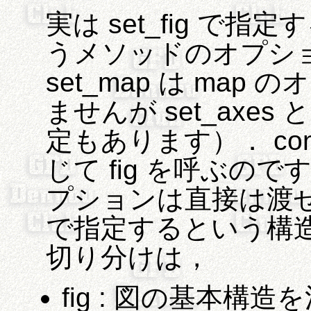
実は set_fig で指
うメソッドのオプシ
set_map は ma
ませんが set_axes
定もあります）． con
じて fig を呼ぶのですが
プションは直接は渡せな
で指定するという構
切り分けは，
fig : 図の基本構造