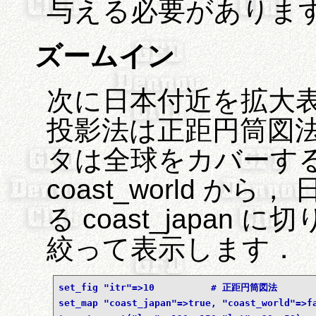
与える必要がありま
ズームイン
次に日本付近を拡大
投影法は正距円筒図法
タは全球をカバーす
coast_world 
る coast_japan
絞って表示します．
set_fig "itr"=>10          # 正距円筒図法
set_map "coast_japan"=>true, "coast_world"=>f