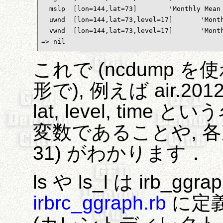
  mslp	[lon=144,lat=73]	'Monthly Mean Sea Level Pressure'	(Pascals)

  uwnd	[lon=144,lat=73,level=17]	'Monthly U-wind on Pressure Levels'	(m/s)

  vwnd	[lon=144,lat=73,level=17]	'Monthly V-wind on Pressure Levels'	(m/s)

=> nil
これで (ncdump
形で), 例えば air.2012
lat, level, tim
変数であることや, 各次元の
31) がわかります．
ls や ls_l は irb_g
irbrc_ggraph.rb
に定義