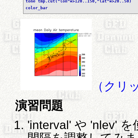
tone tmp.cut("lon"=>120..150,"lat"=>20..50)
color_bar
（クリ
演習問題
'interval' や '
間隔を調整してみま