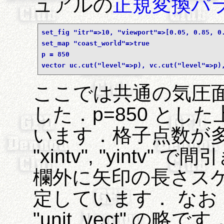
ュアルの
正規変換パ
set_fig "itr"=>10, "viewport"=>[0.05, 0.85, 0
set_map "coast_world"=>true
p = 850
vector uc.cut("level"=>p), vc.cut("level"=>p)
ここでは共通の気圧
した．p=850 とした上
います．格子点数が
"xintv", "yintv" 
欄外に矢印の長さス
定しています． なお，"
"unit_vect" の略で