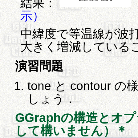
結果：
示）
中緯度で等温線が波
大きく増減している
演習問題
tone と conto
しょう．
GGraphの構造とオ
して構いません）＊