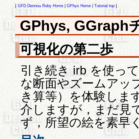
[
GFD Dennou Ruby Home
|
GPhys Home
|
Tutorial top
]
GPhys, GGra
可視化の第二歩
引き続き irb を使
な断面やズームアッ
き算等）を体験しま
介しますが，まだ見
ず，所望の絵を素早