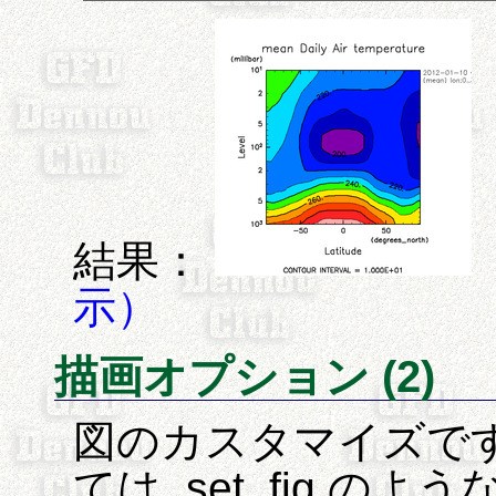
結果：
示）
描画オプション (2)
図のカスタマイズです
ては, set_fig の