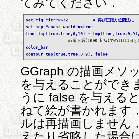
てみてください．
set_fig "itr"=>32          # 再び正距方位図法に
set_map "coast_world"=>true
tone tmp[true,true,0,10] - tmp[true,true,0,9]
color_bar                                  
contour tmp[true,true,0,9], false        
GGraph の描画メ
を与えることができま
うに false を与
ねて絵が書かれます
ルは再描画しません． 一
えたり省略した場合