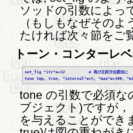
ソッドの引数によっ
（もしもなぜそのよ
たければ次々節をご
トーン・コンターレベ
set_fig "itr"=>32          # 再び正距方位図法に
tone tmp, true, "interval"=>5, "max"=>300, "m
tone の引数で必須な
ブジェクト)ですが，
を与えることができま
true)は図の重ねが