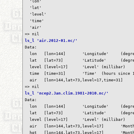
  'lon'

  'lat'

  'level'

  'time'

  'air'

ls_l 'air.2012-01.nc/'

Data:

  lon	[lon=144]	'Longitude'	(degrees_east)

  lat	[lat=73]	'Latitude'	(degrees_north)

  level	[level=17]	'Level'	(millibar)

  time	[time=31]	'Time'	(hours since 1-1-1 00:00:0.0)

  air	[lon=144,lat=73,level=17,time=31]	'mean Daily Air temperature'	(degK)

ls_l 'ncep2.Jan.clim.1981-2010.nc/'

Data:

  lon	[lon=144]	'Longitude'	(degrees_east)

  lat	[lat=73]	'Latitude'	(degrees_north)

  level	[level=17]	'Level'	(millibar)

  air	[lon=144,lat=73,level=17]	'Monthly Air Temperature on Pressure Levels'	(degK)

  hgt	[lon=144,lat=73,level=17]	'Monthly Geopotential Heights on Pressure Levels'	(m)
