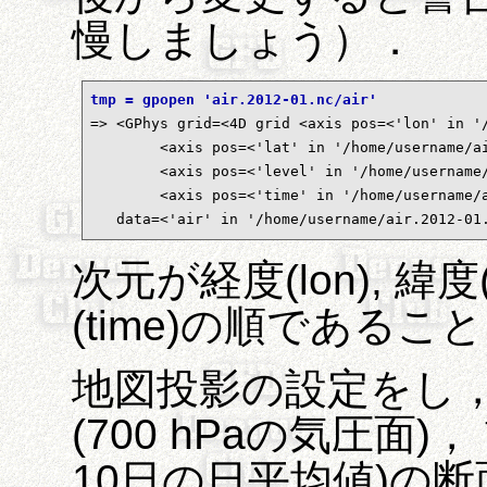
慢しましょう）．
tmp = gpopen 'air.2012-01.nc/air'

=> <GPhys grid=<4D grid <axis pos=<'lon' in '
        <axis pos=<'lat' in '/home/username/ai
        <axis pos=<'level' in '/home/username/
        <axis pos=<'time' in '/home/username/a
   data=<'air' in '/home/username/air.2012-01
次元が経度(lon), 緯度(la
(time)の順である
地図投影の設定をし
(700 hPaの気圧面)
10日の日平均値)の