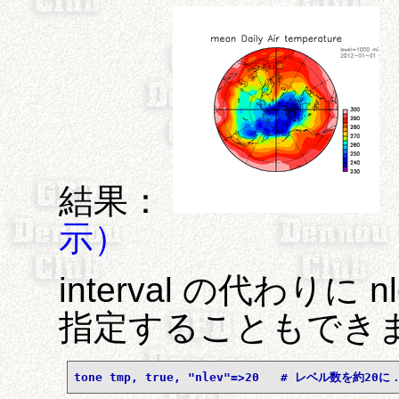
結果：
示）
interval の代わり
指定することもでき
tone tmp, true, "nlev"=>20   # レベル数を約2