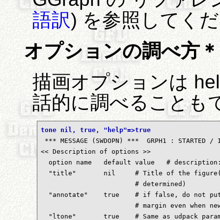
語訳
) を参照してく
オプションの調べ方＊
描画オプションは he
話的に調べることも
tone nil, true, "help"=>true

 *** MESSAGE (SWDOPN) ***  GRPH1 : STARTED / 
<< Description of options >>

  option name	default value	# description:

  "title"	nil	# Title of the figure(if nil, internally

                        # determined)

  "annotate"	true	# if false, do not put texts on the right

                        # margin even when new
  "ltone"	true	# Same as udpack parameter ltone
