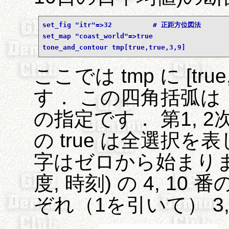
set_fig "itr"=>32          # 正距方位図法
set_map "coast_world"=>true
tone_and_contour tmp[true,true,3,9]
ここでは tmp に [true
す． この四角括弧は
の指定です． 第1, 2
の true は全選択を
字はゼロから始まります
度, 時刻) の 4, 
ぞれ（1を引いて） 3