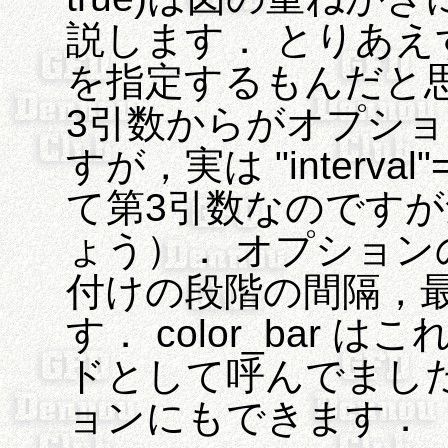
説します． とりあえず
を指定するもんだと
3引数からがオプシ
すが，実は "interva
て第3引数なのです
ょう）． オプションの int
付けの段階の間隔，
す． color_bar は
ドとして呼んでまし
ョンにもできます．