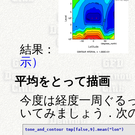
結果：
示）
平均をとって描画
今度は経度一周ぐる
いてみましょう．次
tone_and_contour tmp[false,9].mean("lon")