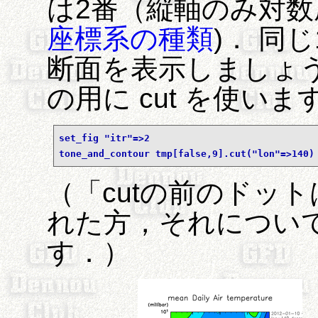
は2番（縦軸のみ対数
座標系の種類
)． 同
断面を表示しましょ
の用に cut を使いま
set_fig "itr"=>2
tone_and_contour tmp[false,9].cut("lon"=>140)
（「cutの前のドッ
れた方，それについ
す．）