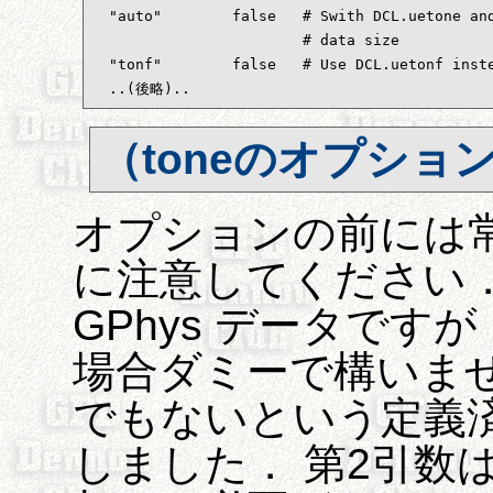
  "auto"	false	# Swith DCL.uetone and DCL.uetonf depending on the

                        # data size

  "tonf"	false	# Use DCL.uetonf instead of DCL.uetone

  ..(後略)..
（toneのオプショ
オプションの前には
に注意してください．
GPhys データですが
場合ダミーで構いません
でもないという定義済
しました． 第2引数は常に