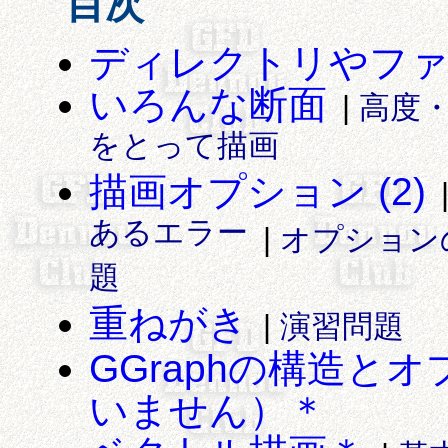
目次
ディレクトリやファ
いろんな断面
|
高度
をとって描画
描画オプション (2)
あるエラー
|
オプション
題
重ねがき
|
演習問題
GGraphの構造と
いません）＊