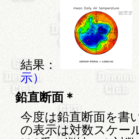
結果：
示）
鉛直断面＊
今度は鉛直断面を書い
の表示は対数スケー