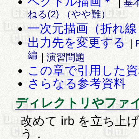
ベクトル描画＊
|
基
ねる(2) （やや難）
一次元描画（折れ線
出力先を変更する
|
編
|
演習問題
この章で引用した資
さらなる参考資料
ディレクトリやファ
改めて irb を立ち上
う．