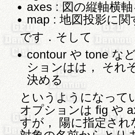
axes : 図の縦軸
map : 地図投影
です．そして
contour や to
ションはは， それ
決める
というようになっていま
オプションは fig や
すが， 陽に指定さ