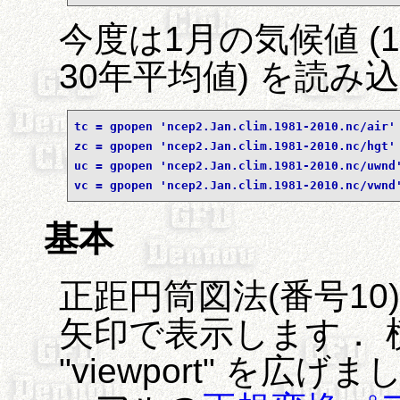
今度は1月の気候値 (1
30年平均値) を読み
tc = gpopen 'ncep2.Jan.clim.1981-2010.nc/air
zc = gpopen 'ncep2.Jan.clim.1981-2010.nc/hgt
uc = gpopen 'ncep2.Jan.clim.1981-2010.nc/uwn
vc = gpopen 'ncep2.Jan.clim.1981-2010.nc/vwn
基本
正距円筒図法(番号10)
矢印で表示します．
"viewport" を広