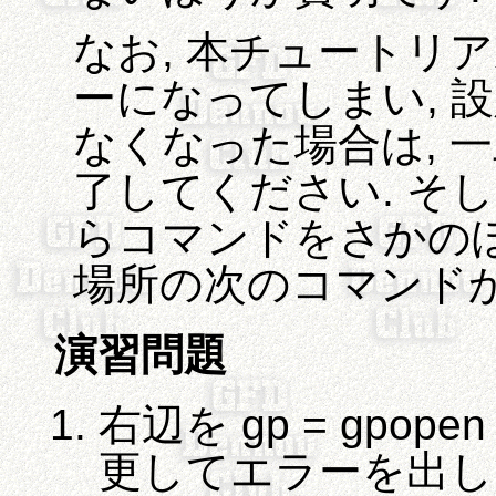
なお, 本チュートリ
ーになってしまい, 
なくなった場合は, 一旦 
了してください. そ
らコマンドをさかのぼり,
場所の次のコマンドか
演習問題
右辺を gp = gpopen "a
更してエラーを出し