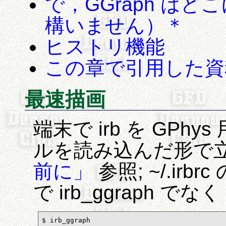
で，GGraph は
構いません）＊
ヒストリ機能
この章で引用した資
最速描画
端末で irb を GP
ルを読み込んだ形で
前に」
参照; ~/.ir
で irb_ggraph でな
$ irb_ggraph