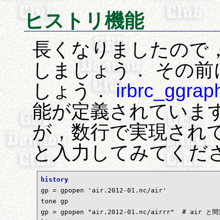
ヒストリ機能
長くなりましたので，こ
しましょう． その
しょう．
irbrc_ggrap
能が定義されていま
が，数行で実現されています
と入力してみてくだ
history

gp = gpopen 'air.2012-01.nc/air' 

tone gp

gp = gpopen "air.2012-01.nc/airrr"  # air