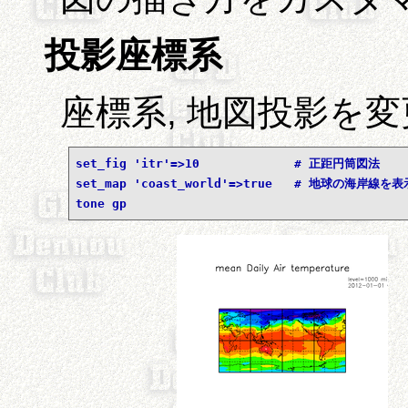
投影座標系
座標系, 地図投影を
set_fig 'itr'=>10             # 正距円筒図法
set_map 'coast_world'=>true   # 地球の海岸線を表
tone gp