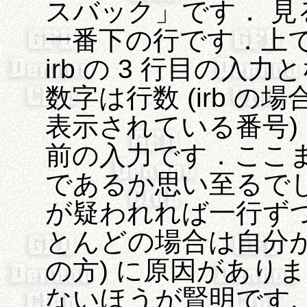
スバック」です． 
一番下の行です．上では f
irb の 3 行目の入力
数字は行数 (irb 
表示されている番号)
前の入力です．ここ
であるか思い至るで
が疑われれば一行ずつ
とんどの場合は自分が
の方) に原因があり
ないほうが賢明です.