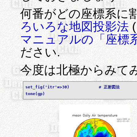
何番がどの座標系に
ろいろな地図投影法
マニュアルの「座標
ださい.
今度は北極からみて
set_fig('itr'=>30)            # 正射図法
tone(gp)