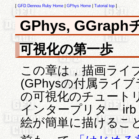
[
GFD Dennou Ruby Home
|
GPhys Home
|
Tutorial top
]
GPhys, GGra
可視化の第一歩
この章は，描画ライブラ
(GPhysの付属ライ
の可視化のチュートリア
インタープリター ir
絵が簡単に描けるこ