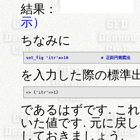
結果：
示）
ちなみに
set_fig 'itr'=>10             # 正距円筒図法
を入力した際の標準出
=> {'itr'=>1}
であるはずです. こ
いた値です. 元に戻
しておきましょう.