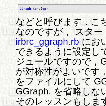
GGraph.tone(gp)
などと呼びます．こ
なのですが， スタ
irbrc_ggraph.rb
におい
できるように設定して
ジュールですので，GG
が対称性がよいです． 
をファイルにして GG
GGraph. を省略
そのレッスンもしま