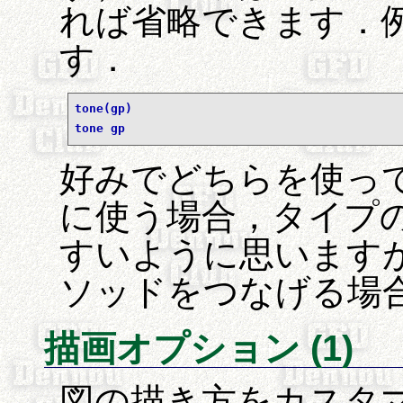
れば省略できます．
す．
tone(gp)
tone gp
好みでどちらを使って
に使う場合，タイプ
すいように思います
ソッドをつなげる場
描画オプション (1)
図の描き方をカスタ