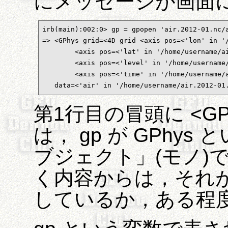
にメッセージが画面
irb(main):002:0> gp = gpopen 'air.2012-01.
=> <GPhys grid=<4D grid <axis pos=<'lon' in '/
        <axis pos=<'lat' in '/home/username/ai
        <axis pos=<'level' in '/home/username/
        <axis pos=<'time' in '/home/username/a
   data=<'air' in '/home/username/air.2012-01
第1行目の冒頭に <G
は， gp が GPhy
ブジェクト」(モノ)
く内容からは，それ
しているか，ある程