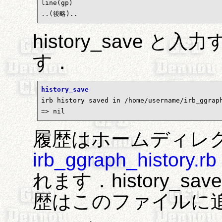
line(gp)

..(後略)..
history_save 
す．
history_save

irb history saved in /home/username/irb_ggraph
=> nil
履歴はホームディレ
irb_ggraph_history.rb
れます．history_
歴はこのファイルに