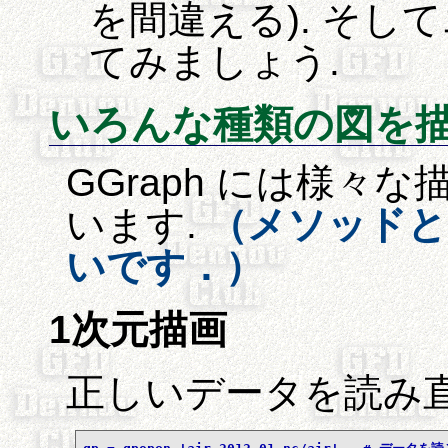
を間違える). そ
てみましょう.
いろんな種類の図を
GGraph には様々
います.
（メソッドと
いです．）
1次元描画
正しいデータを読み直