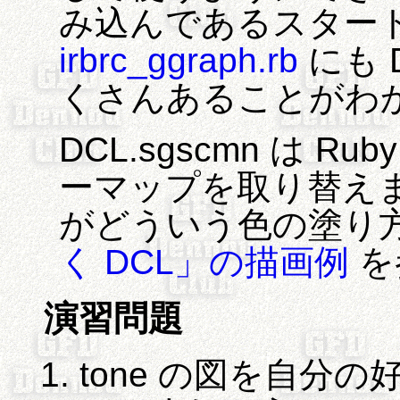
み込んであるスター
irbrc_ggraph.rb
にも 
くさんあることがわ
DCL.sgscmn は 
ーマップを取り替えま
がどういう色の塗り
く DCL」の描画例
を
演習問題
tone の図を自分