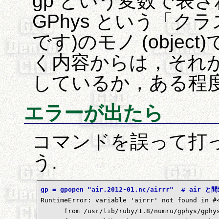
gp という変数で表される
GPhys という「ク
です)のモノ (obje
く内容からは，それ
しているか，ある程
エラーが出たら
コマンドを誤って打
う.
gp = gpopen "air.2012-01.nc/airrr"  # ai

RuntimeError: variable 'airrr' not found in #
      from /usr/lib/ruby/1.8/numru/gphys/gphys