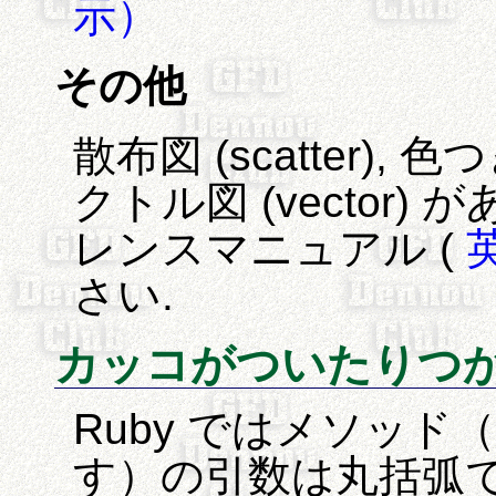
示）
その他
散布図 (scatter), 色つ
クトル図 (vector)
レンスマニュアル (
さい.
カッコがついたりつかな
Ruby ではメソッ
す）の引数は丸括弧で