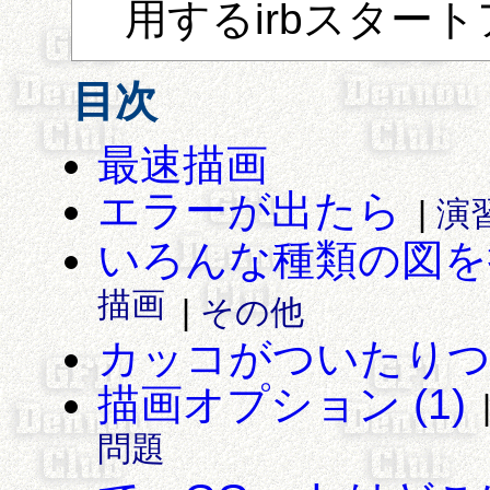
用するirbスター
目次
最速描画
エラーが出たら
|
演
いろんな種類の図を
描画
|
その他
カッコがついたりつか
描画オプション (1)
問題