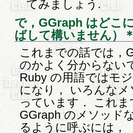
てみましょう.
で，GGraph はど
ばして構いません）
これまでの話では，GG
のかよく分からないでし
Ruby の用語では
になり， いろんな
っています． これまで
GGraph のメソッ
るように呼ぶには，