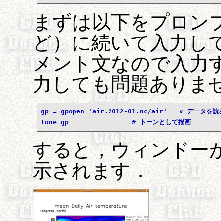
まずは以下をプロンプト（i
ど）に続いて入力してみ
メント文なので入力
力しても問題ありませ
gp = gpopen 'air.2012-01.nc/air'   # データを
tone gp                # トーンとして描画
すると，ウィンドー
示されます．