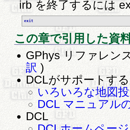
irb を終了するには e
exit
この章で引用した資
GPhys リファレン
訳
)
DCLがサポートす
いろいろな地図投
DCL マニュア
DCL
DCLホームページ