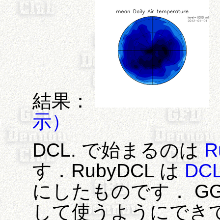
結果：
示）
DCL. で始まるのは
R
す．RubyDCL は
DC
にしたものです． GGra
して使うようにできてい