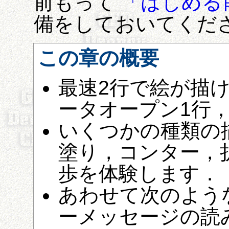
前もって
「はじめる
備をしておいてくだ
この章の概要
最速2行で絵が描
ータオープン1行，
いくつかの種類の
塗り，コンター，折
歩を体験します．
あわせて次のよう
ーメッセージの読み