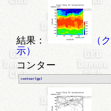
結果：
（
示）
コンター
contour(gp)