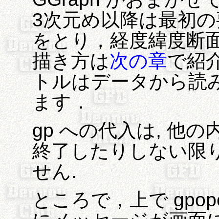
3次元め以降は最初の
をとり，経度緯度断面
描き方は
次の章
で紹
トルはデータから読
ます．
gp への代入は, 他の
終了したりしない限り
せん.
ところで，上で gpo