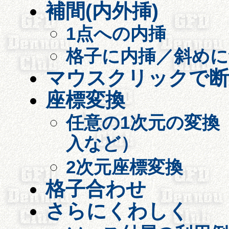
補間(内外挿)
1点への内挿
格子に内挿／斜めに
マウスクリックで断
座標変換
任意の1次元の変換
入など）
2次元座標変換
格子合わせ
さらにくわしく