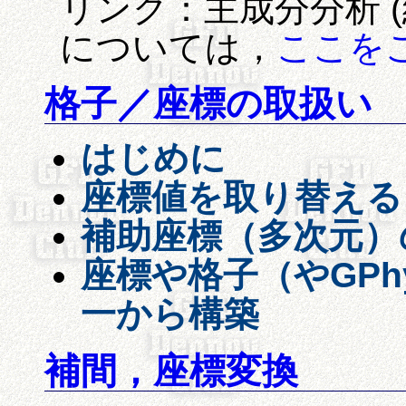
リンク：主成分分析 (
については，
ここを
格子／座標の取扱い
はじめに
座標値を取り替える
補助座標（多次元）
座標や格子（やGP
一から構築
補間，座標変換