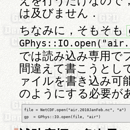
えを行うだけなので
は及びません．
ちなみに，そもそも
GPhys::IO.open("air.
では読み込み専用で
間違えて書こうとし
ァイルを書き込み可
のようにする必要が
file = NetCDF.open("air.2010JanFeb.nc", "a"
gp  = GPhys::IO.open(file, "air")