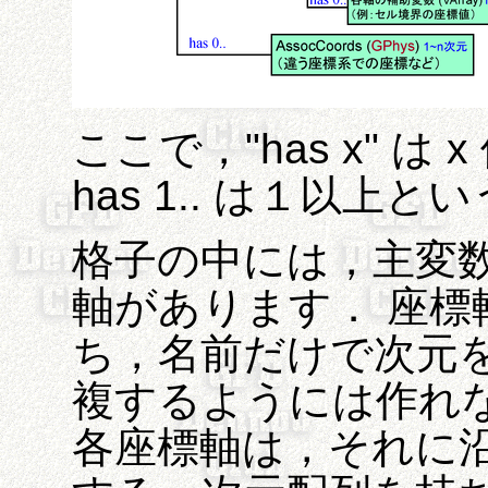
ここで，"has x" 
has 1.. は１以上
格子の中には，主変
軸があります． 座標
ち，名前だけで次元
複するようには作れ
各座標軸は，それに