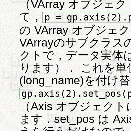
（VArray オブジ
て，
p = gp.axis(2).
の VArray オブ
VArrayのサブクラスの 
クトで，データ実体は 
ります）． これを単
(long_name)を付
gp.axis(2).set_pos(
（Axis オブジェ
ます．set_pos は 