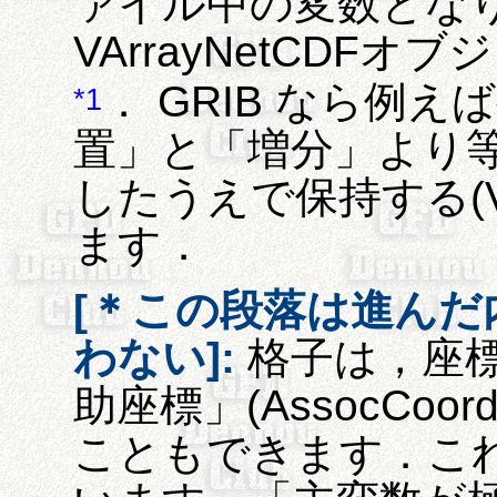
ァイル中の変数とな
VArrayNetCDF
． GRIB なら例
*1
置」と「増分」より
したうえで保持する(V
ます．
[＊この段落は進ん
わない]:
格子は，座
助座標」(AssocCo
こともできます．こ