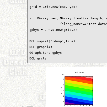
grid = Grid.new(xax, yax)

z = VArray.new( NArray.float(vx.length, v
                {"long_name"=>"test data"
gphys = GPhys.new(grid,z)

DCL.swpset('ldump',true)

DCL.gropn(4)

GGraph.tone gphys

DCL.grcls