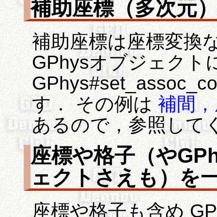
補助座標（多次元
補助座標は座標変換
GPhysオブジェク
GPhys#set_asso
す． その例は
補間，
あるので，参照して
座標や格子（やGPh
ェクトさえも）を
座標や格子も含め GP