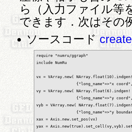
ら（入力ファイル等
できます．次はその
ソースコード
creat
require "numru/ggraph"

include NumRu

vx = VArray.new( NArray.float(10).indgen!
                 {"long_name"=>"x coord",
vy = VArray.new( NArray.float(6).indgen! 
                 {"long_name"=>"y coord",
vyb = VArray.new( NArray.float(7).indgen!
                 {"long_name"=>"y boundar
xax = Axis.new.set_pos(vx)               
yax = Axis.new(true).set_cell(vy,vyb).set