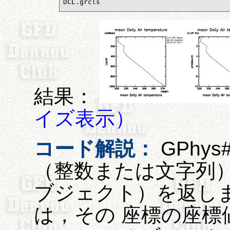
DCL.grcls
結果：
イズ表示）
コード解説：
GPhys
（整数または文字列）で
ブジェクト）を返します
は，その 座標の座標