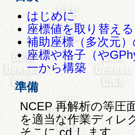
はじめに
座標値を取り替える
補助座標（多次元）
座標や格子（やGP
一から構築
準備
NCEP 再解析の等圧
を適当な作業ディレ
そこに cd します．