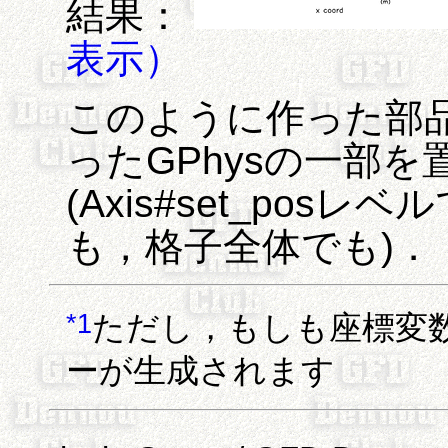
結果：
表示）
このように作った部
ったGPhysの一部
(Axis#set_po
も，格子全体でも)．
*1
ただし，もしも座標変
ーが生成されます