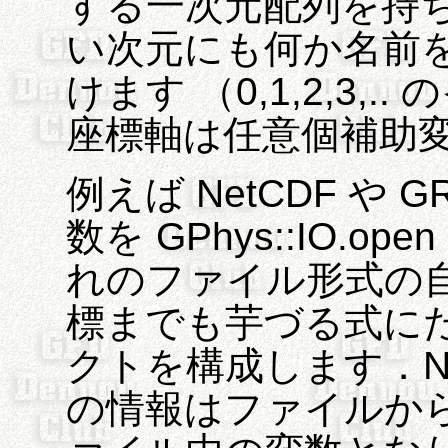
する一次元配列を持
い次元にも何か名前
けます （0,1,2,3,
座標軸は任意個補助
例えば NetCDF や
数を GPhys::IO.
れのファイル形式の
標までも芋づる式にたど
クトを構成します．Ne
の情報はファイルか