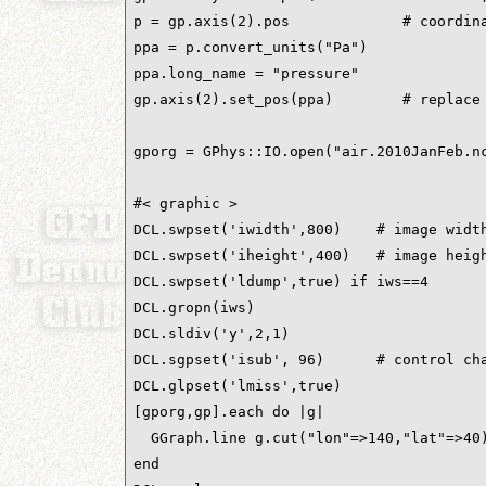
p = gp.axis(2).pos             # coordina
ppa = p.convert_units("Pa")

ppa.long_name = "pressure"

gp.axis(2).set_pos(ppa)        # replace 
gporg = GPhys::IO.open("air.2010JanFeb.nc
#< graphic >

DCL.swpset('iwidth',800)    # image width
DCL.swpset('iheight',400)   # image heigh
DCL.swpset('ldump',true) if iws==4

DCL.gropn(iws)

DCL.sldiv('y',2,1)

DCL.sgpset('isub', 96)      # control cha
DCL.glpset('lmiss',true)

[gporg,gp].each do |g|

  GGraph.line g.cut("lon"=>140,"lat"=>40)
end
