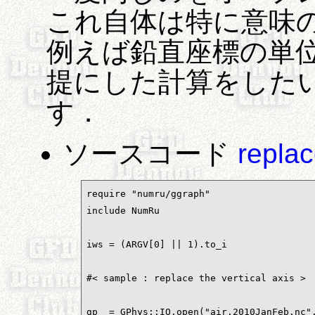
これ自体は特に意味
例えば鉛直座標の単位が
提にした計算をした
す．
ソースコード
repla
require "numru/ggraph"

include NumRu

iws = (ARGV[0] || 1).to_i

#< sample : replace the vertical axis >

gp  = GPhys::IO.open("air.2010JanFeb.nc",