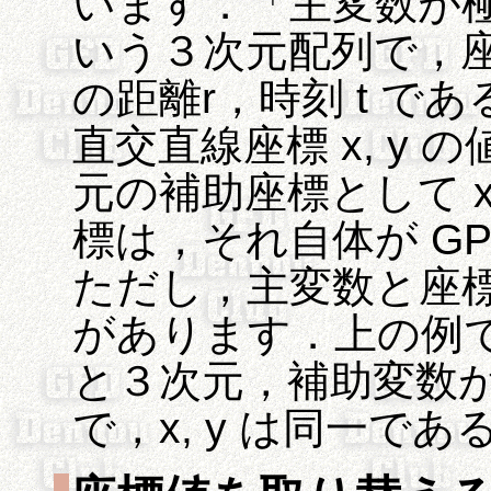
います．「主変数が
いう３次元配列で，
の距離r，時刻 t で
直交直線座標 x, y
元の補助座標として x
標は，それ自体が GP
ただし，主変数と座
があります．上の例でいえ
と３次元，補助変数が x(r
で，x, y は同一で