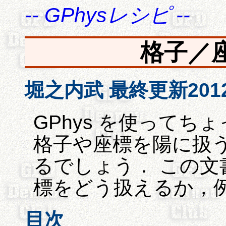
-- GPhysレシピ --
格子／
堀之内武 最終更新2012/
GPhys を使って
格子や座標を陽に扱
るでしょう． この文書
標をどう扱えるか，
目次