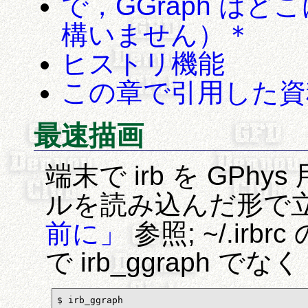
で，GGraph は
構いません）＊
ヒストリ機能
この章で引用した資
最速描画
端末で irb を GP
ルを読み込んだ形で
前に」
参照; ~/.ir
で irb_ggraph でな
$ irb_ggraph