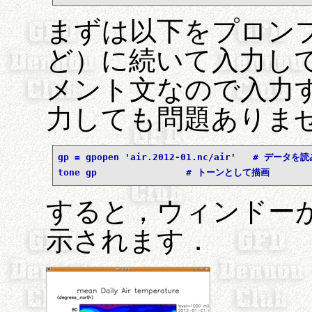
まずは以下をプロンプト（i
ど）に続いて入力してみ
メント文なので入力
力しても問題ありませ
gp = gpopen 'air.2012-01.nc/air'   # データを
tone gp                # トーンとして描画
すると，ウィンドー
示されます．