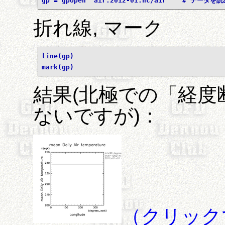
gp = gpopen 'air.2012-01.nc/air'   # データを
折れ線, マーク
line(gp)
mark(gp)
結果(北極での「経
ないですが)：
（クリック