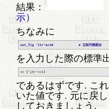
結果：
示）
ちなみに
set_fig 'itr'=>10             # 正距円筒図法
を入力した際の標準出
=> {'itr'=>1}
であるはずです. こ
いた値です. 元に戻
しておきましょう.