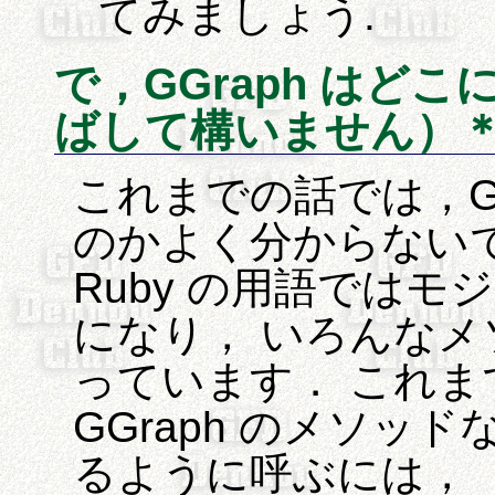
てみましょう.
で，GGraph はど
ばして構いません）
これまでの話では，GG
のかよく分からないでし
Ruby の用語では
になり， いろんな
っています． これまで
GGraph のメソッ
るように呼ぶには，