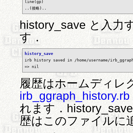
line(gp)

..(後略)..
history_save 
す．
history_save

irb history saved in /home/username/irb_ggraph
=> nil
履歴はホームディレ
irb_ggraph_history.rb
れます．history_
歴はこのファイルに