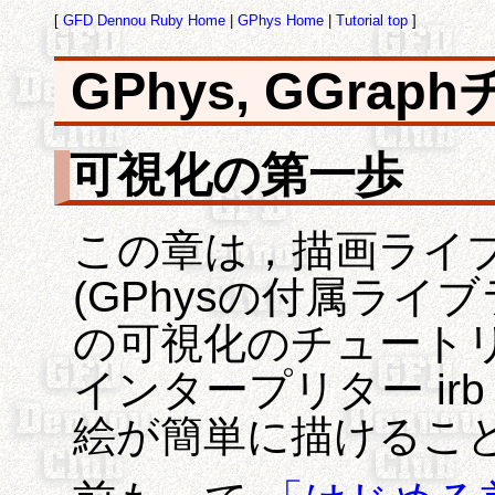
[
GFD Dennou Ruby Home
|
GPhys Home
|
Tutorial top
]
GPhys, GGra
可視化の第一歩
この章は，描画ライブラ
(GPhysの付属ライ
の可視化のチュートリア
インタープリター ir
絵が簡単に描けるこ