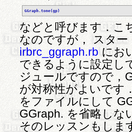
GGraph.tone(gp)
などと呼びます．こ
なのですが， スタ
irbrc_ggraph.rb
におい
できるように設定して
ジュールですので，GG
が対称性がよいです． 
をファイルにして GG
GGraph. を省略
そのレッスンもしま