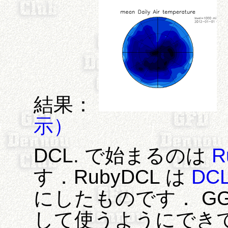
結果：
示）
DCL. で始まるのは
R
す．RubyDCL は
DC
にしたものです． GGra
して使うようにできてい