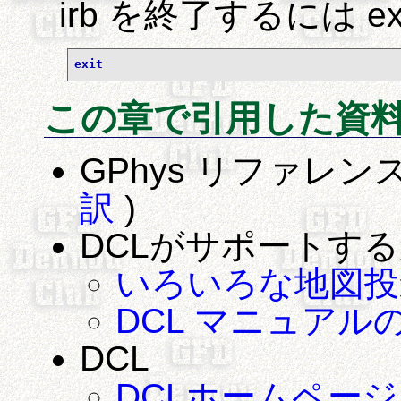
irb を終了するには e
exit
この章で引用した資
GPhys リファレン
訳
)
DCLがサポートす
いろいろな地図投
DCL マニュア
DCL
DCLホームページ