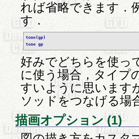
れば省略できます．
す．
tone(gp)
tone gp
好みでどちらを使って
に使う場合，タイプ
すいように思います
ソッドをつなげる場
描画オプション (1)
図の描き方をカスタ