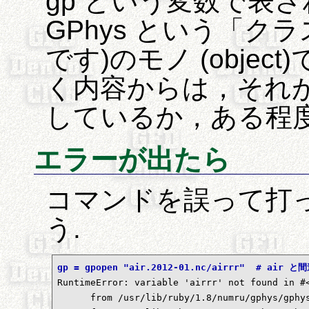
gp という変数で表される
GPhys という「ク
です)のモノ (obje
く内容からは，それ
しているか，ある程
エラーが出たら
コマンドを誤って打
う.
gp = gpopen "air.2012-01.nc/airrr"  # ai

RuntimeError: variable 'airrr' not found in #
      from /usr/lib/ruby/1.8/numru/gphys/gphys