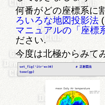
何番がどの座標系に
ろいろな地図投影法
マニュアルの「座標
ださい.
今度は北極からみて
set_fig('itr'=>30)            # 正射図法
tone(gp)