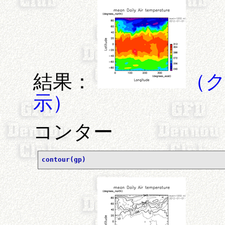
結果：
（
示）
コンター
contour(gp)