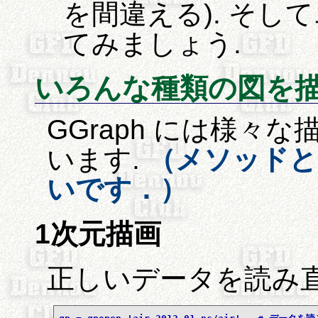
を間違える). そ
てみましょう.
いろんな種類の図を
GGraph には様々
います.
（メソッドと
いです．）
1次元描画
正しいデータを読み直