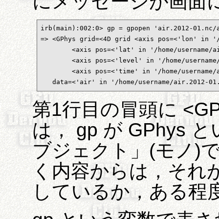
にメッセージが画面
irb(main):002:0> gp = gpopen 'air.2012-01.
=> <GPhys grid=<4D grid <axis pos=<'lon' in '/
        <axis pos=<'lat' in '/home/username/ai
        <axis pos=<'level' in '/home/username/
        <axis pos=<'time' in '/home/username/a
   data=<'air' in '/home/username/air.2012-01
第1行目の冒頭に <G
は， gp が GPhy
ブジェクト」(モノ)
く内容からは，それ
しているか，ある程