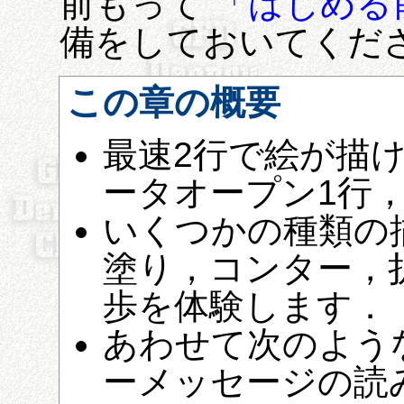
前もって
「はじめる
備をしておいてくだ
この章の概要
最速2行で絵が描
ータオープン1行，
いくつかの種類の
塗り，コンター，折
歩を体験します．
あわせて次のよう
ーメッセージの読み