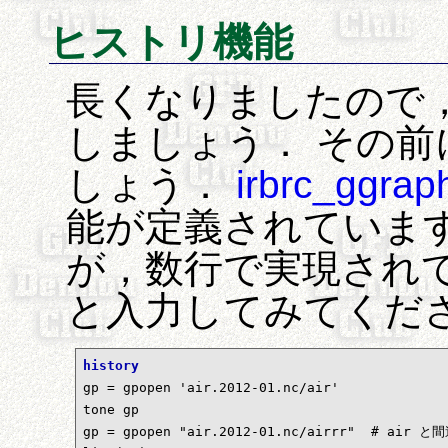
ヒストリ機能
長くなりましたので，こ
しましょう． その
しょう．
irbrc_ggrap
能が定義されていま
が，数行で実現されています
と入力してみてくだ
history

gp = gpopen 'air.2012-01.nc/air' 

tone gp

gp = gpopen "air.2012-01.nc/airrr"  # air