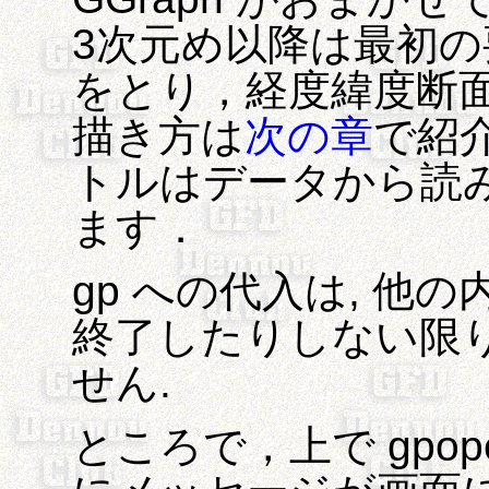
3次元め以降は最初の
をとり，経度緯度断面
描き方は
次の章
で紹
トルはデータから読
ます．
gp への代入は, 他の
終了したりしない限り
せん.
ところで，上で gpo