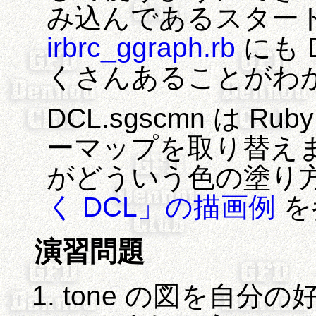
み込んであるスター
irbrc_ggraph.rb
にも 
くさんあることがわ
DCL.sgscmn は 
ーマップを取り替えま
がどういう色の塗り
く DCL」の描画例
を
演習問題
tone の図を自分