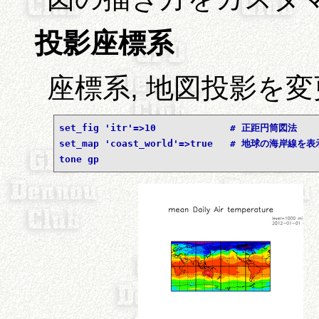
投影座標系
座標系, 地図投影を
set_fig 'itr'=>10             # 正距円筒図法
set_map 'coast_world'=>true   # 地球の海岸線を表
tone gp