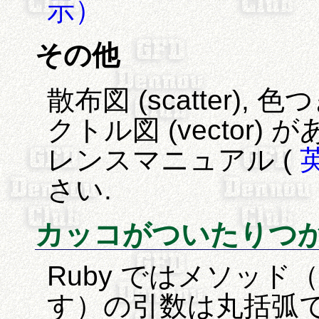
示）
その他
散布図 (scatter), 色つ
クトル図 (vector)
レンスマニュアル (
さい.
カッコがついたりつかな
Ruby ではメソッ
す）の引数は丸括弧で