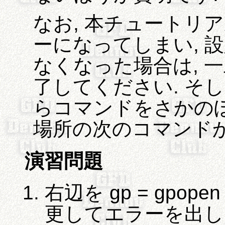
なお, 本チュートリ
ーになってしまい, 
なくなった場合は, 一旦 
了してください. そ
らコマンドをさかのぼり,
場所の次のコマンドか
演習問題
右辺を gp = gpopen "a
更してエラーを出し