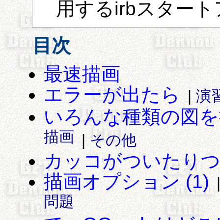
用するirbスター
目次
最速描画
エラーが出たら
|
演
いろんな種類の図を
描画
|
その他
カッコがついたりつか
描画オプション (1)
問題