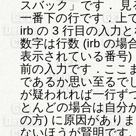
スバック」です． 
一番下の行です．上では f
irb の 3 行目の入力
数字は行数 (irb 
表示されている番号)
前の入力です．ここ
であるか思い至るで
が疑われれば一行ずつ
とんどの場合は自分が
の方) に原因があり
ないほうが賢明です.