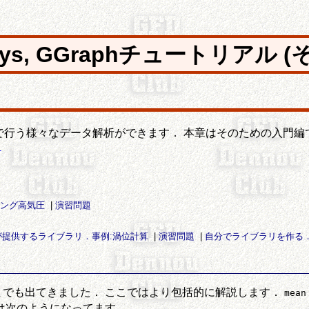
ys, GGraphチュートリアル (
の研究で行う様々なデータ解析ができます． 本章はそのための入門
1
キング高気圧
|
演習問題
s が提供するライブラリ．事例:渦位計算
|
演習問題
|
自分でライブラリを作る．事例:
までも出てきました． ここではより包括的に解説します．
mean
は次のようになってます．