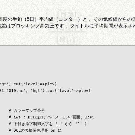
圧面高度の半旬（5日）平均値（コンター）と， その気候値からの偏
偏差はブロッキング高気圧です． タイトルに平均期間が表示さ
gt').cut('level'=>plev)

81-2010.nc', 'hgt').cut('level'=>plev)

       # カラーマップ番号

      # iws : DCL出力デバイス．1,4:画面, 2:PS

        # 下付き添字制御文字を '_' から '`' に

      # DCLの欠損値処理を on に
