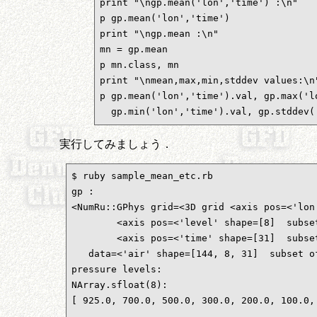
print "\ngp.mean('lon','time') :\n"

p gp.mean('lon','time')

print "\ngp.mean :\n"

mn = gp.mean

p mn.class, mn

print "\nmean,max,min,stddev values:\n"
p gp.mean('lon','time').val, gp.max('lo
  gp.min('lon','time').val, gp.stddev(
実行してみましょう．
$ ruby sample_mean_etc.rb 

gp :

<NumRu::GPhys grid=<3D grid <axis pos=<'lon
        <axis pos=<'level' shape=[8]  subset
        <axis pos=<'time' shape=[31]  subset
   data=<'air' shape=[144, 8, 31]  subset of
pressure levels:

NArray.sfloat(8): 

[ 925.0, 700.0, 500.0, 300.0, 200.0, 100.0, 