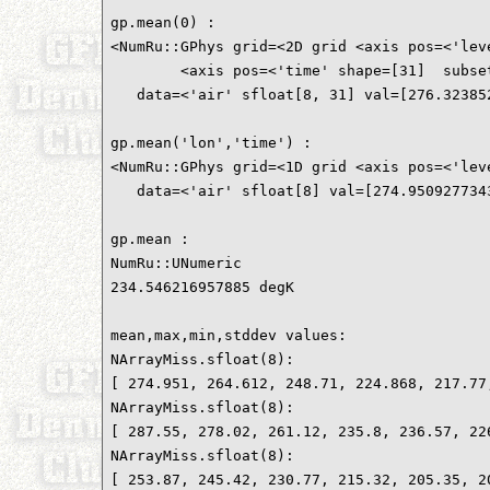
gp.mean(0) :

<NumRu::GPhys grid=<2D grid <axis pos=<'lev
        <axis pos=<'time' shape=[31]  subset
   data=<'air' sfloat[8, 31] val=[276.32385
gp.mean('lon','time') :

<NumRu::GPhys grid=<1D grid <axis pos=<'lev
   data=<'air' sfloat[8] val=[274.950927734
gp.mean :

NumRu::UNumeric

234.546216957885 degK

mean,max,min,stddev values:

NArrayMiss.sfloat(8):

[ 274.951, 264.612, 248.71, 224.868, 217.77,
NArrayMiss.sfloat(8):

[ 287.55, 278.02, 261.12, 235.8, 236.57, 226
NArrayMiss.sfloat(8):

[ 253.87, 245.42, 230.77, 215.32, 205.35, 20