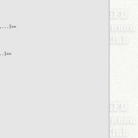
...]>>

.]>>
