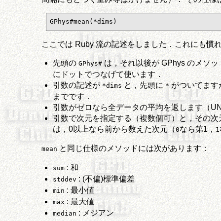
GPhys#mean(*dims)
ここでは Ruby 流の記述をしました．これにも慣
先頭の
は，それ以後が GPhys のメ
GPhys#
にドットでつなげて使います．
引数の記述が
と，先頭に
がついてますが
*dims
*
までです．
引数がゼロなら全データの平均を返します（UNu
引数で次元を指定する（複数個可）と，その次元
は，0以上なら前から数えた次元（
なら第1，
0
1
と同じ仕様のメソッドには次があります：
mean
: 和
sum
: (不偏)標準偏差
stddev
: 最小値
min
: 最大値
max
: メジアン
median