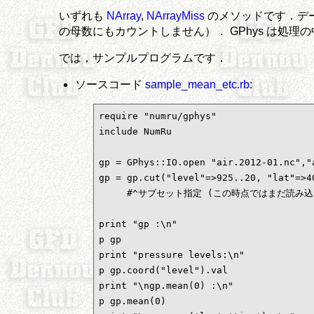
いずれも
NArray
,
NArrayMiss
のメソッドです．データ
の母数にもカウントしません）． GPhys は処理
では，サンプルプログラムです．
ソースコード
sample_mean_etc.rb
:
require "numru/gphys"

include NumRu

gp = GPhys::IO.open "air.2012-01.nc","a
gp = gp.cut("level"=>925..20, "lat"=>40
     #^サブセット指定 (この時点ではまだ読み込
print "gp :\n"

p gp

print "pressure levels:\n"

p gp.coord("level").val

print "\ngp.mean(0) :\n"

p gp.mean(0)
