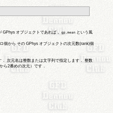
が GPhys オブジェクトであれば，
という風
gp.mean
 その GPhys オブジェクトの次元数(rank)個
す． 次元名は整数または文字列で指定します． 整数
から2番めの次元）です．