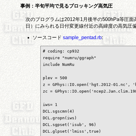
事例：半旬平均で見るブロッキング高気圧
次のプログラムは2012年1月後半の500hPa等
日）にみられる日付変更線付近の高緯度の高気圧
ソースコード
sample_pentad.rb
:
# coding: cp932

require "numru/ggraph"

include NumRu

plev = 500

z = GPhys::IO.open('hgt.2012-01.nc', 'h
zc = GPhys::IO.open('ncep2.Jan.clim.19
iws= 1

DCL.sgscmn(4)                      
DCL.gropn(iws)                      
DCL.sgpset('isub', 96)            
DCL.glpset('lmiss',true)            