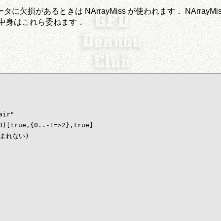
に欠損があるときは NArrayMiss が使われます． NArra
の中身はこれら委ねます．
ir"

)[true,{0..-1=>2},true]

まれない)
