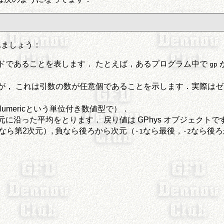
れましょう：
ソッドであることを表します． たとえば，あるプログラム中で
gp
， これは引数の数が任意個であることを示します．実際はゼロ個から
mericという単位付き数値型で）．
に沿った平均をとります． 戻り値は GPhys オブジェクトで
なら第2次元）, 負なら後ろから次元（
なら最後，
なら後ろ
-1
-2