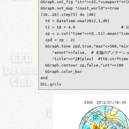
GGraph.set_fig "itr"=>32,"viewport"=>
GGraph.set_map "coast_world"=>true

(16..26).step(5) do |d0|           
  t0 = DateTime.new(2012,1,d0)      
  t1 = t0 + 4.9                 
  zp = z.cut("time"=>t0..t1).mean("t
  zpd = zp - zc                    
  GGraph.tone zpd,true,"max"=>500,"min"
     "annot"=>false,  # 右脇のアノテーシ
     "title"=>"Z#{plev}  #{t0.strftime
  GGraph.contour zp,false,"int"=>100

  GGraph.color_bar

end

DCL.grcls