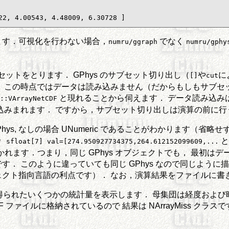
22, 4.00543, 4.48009, 6.30728 ]
ます．可視化を行わない場合，
でなく
numru/ggraph
numru/gphy
ットをとります． GPhys のサブセット切り出し（
や
に
[]
cut
 この時点ではデータは読み込みません（だからもしもサブセ
と現れることから伺えます． データ読み込み
u::VArrayNetCDF
込みまれます． ですから，サブセット切り出しは演算の前に行
, なしの場合 UNumeric であることがわかります（省略せずに書くと N
と
' sfloat[7] val=[274.950927734375,264.612152099609,...
s として置かれます．つまり，同じ GPhys オブジェクトでも， 
． このように違っていても同じ GPhys なので同じように
クト指向言語の利点です）． なお，演算結果をファイルに書
れたいくつかの統計量を表示します． 母集団は経度および時間の2
F ファイルに格納されているので 結果は NArrayMiss クラ