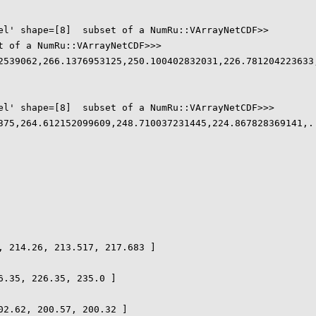
el' shape=[8]  subset of a NumRu::VArrayNetCDF>>

 of a NumRu::VArrayNetCDF>>>

2539062,266.1376953125,250.100402832031,226.781204223633,
el' shape=[8]  subset of a NumRu::VArrayNetCDF>>>

375,264.612152099609,248.710037231445,224.867828369141,..
 214.26, 213.517, 217.683 ]

.35, 226.35, 235.0 ]

2.62, 200.57, 200.32 ]
