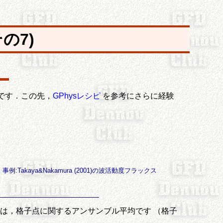
その7)
編です．この先，
GPhysレシピ
を参考にさらに経験
Takaya&Nakamura (2001)の波活動度フラックス
は，格子点に関するアンサンブル平均です （格子