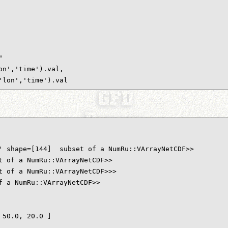


n','time').val, 

'lon','time').val
' shape=[144]  subset of a NumRu::VArrayNetCDF>>

 of a NumRu::VArrayNetCDF>>

 of a NumRu::VArrayNetCDF>>>

 a NumRu::VArrayNetCDF>>

50.0, 20.0 ]
