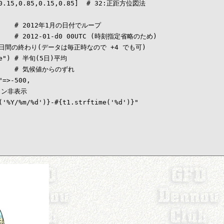
[0.15,0.85,0.15,0.85]  # 32:正距方位図法

       # 2012年1月の日付でループ

      # 2012-01-d0 00UTC (時刻指定省略のため)

   # 5日間の終わり(データは毎正時なので +4 でも可)

ime") # 半旬(5日)平均

       # 気候値からのずれ

=>-500,

ョン非表示

('%Y/%m/%d')}-#{t1.strftime('%d')}"
