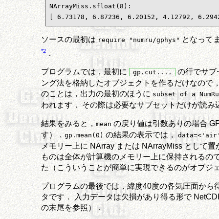
NArrayMiss.sfloat(8):

[ 6.73178, 6.87236, 6.20152, 4.12792, 6.294
ソースの最初は
となって
require "numru/gphys"
*2
．
プログラムでは，最初に
の行でサブセ
gp.cut....
ング法を格納したオブジェクトを作るだけなので，
のことは，出力の最初のほうに
subset of a NumR
われます． その際は必要なサブセットだけが読み
結果をみると，
の戻り値は引数ありの場合 GPhys
mean
す）．
の結果の表示では，
gp.mean(0)
data=<'air
メモリー上に NArray または NArrayMis
ものは全体が計算機のメモリー上に保持されるのです
た（こういうことが簡単に実現できるのがオブジェ
プログラムの最後では，緯度40度の各気圧面から得ら
タです． 入力データは欠損があり得る形で NetCD
の末尾を参照）．