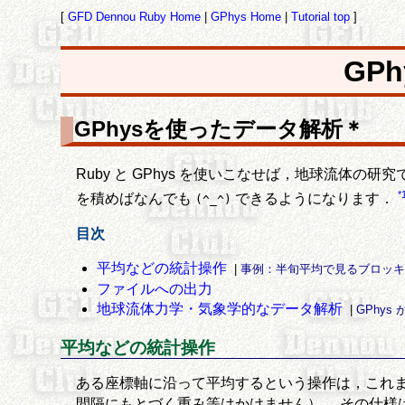
[
GFD Dennou Ruby Home
|
GPhys Home
|
Tutorial top
]
GPh
GPhysを使ったデータ解析＊
Ruby と GPhys を使いこなせば，地球流体
*
を積めばなんでも
できるようになります．
(^_^)
目次
平均などの統計操作
|
事例：半旬平均で見るブロッ
ファイルへの出力
地球流体力学・気象学的なデータ解析
|
GPhy
平均などの統計操作
ある座標軸に沿って平均するという操作は，これ
間隔にもとづく重み等はかけません）． その仕様