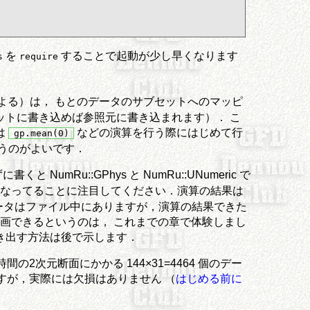
を
することで起動が少し早くなります
s
require
よる）は， もとのデータのサブセットへのマッピ
ットに書き込めば参照元に書き込まれます）． こ
は
などの演算を行う際にはじめて行
gp.mean(0)
うのがよいです．
umRu::GPhys と NumRu::UNumeric で
なってることに注目してください．演算の結果は
最初はデータはファイル中にありますが，演算の結果できた
描画できるというのは， これまでの章で体験しまし
き出す方法は後で示します．
次元断面にかかる 144×31=4464 個のデー
スですが，実際には欠損はありません （
はじめる前に