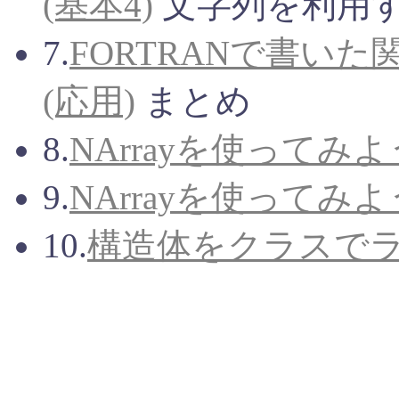
(基本4)
文字列を利用
7.
FORTRANで書い
(応用)
まとめ
8.
NArrayを使ってみよう
9.
NArrayを使ってみよう
10.
構造体をクラスでラ