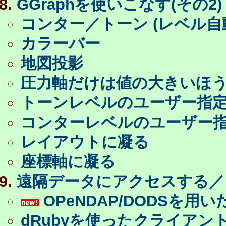
GGraphを使いこなす(その2)
コンター／トーン (レベル自
カラーバー
地図投影
圧力軸だけは値の大きいほ
トーンレベルのユーザー指
コンターレベルのユーザー
レイアウトに凝る
座標軸に凝る
遠隔データにアクセスする／
OPeNDAP/DODSを
dRubyを使ったクライア