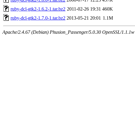
ruby-dcl-gtk2-1.6.2-1.tar.bz2
2011-02-26 19:31
460K
ruby-dcl-gtk2-1.7.0-1.tar.bz2
2013-05-21 20:01
1.1M
Apache/2.4.67 (Debian) Phusion_Passenger/5.0.30 OpenSSL/1.1.1w S