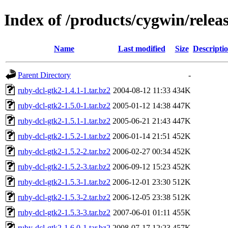
Index of /products/cygwin/relea
Name
Last modified
Size
Descripti
Parent Directory
-
ruby-dcl-gtk2-1.4.1-1.tar.bz2
2004-08-12 11:33
434K
ruby-dcl-gtk2-1.5.0-1.tar.bz2
2005-01-12 14:38
447K
ruby-dcl-gtk2-1.5.1-1.tar.bz2
2005-06-21 21:43
447K
ruby-dcl-gtk2-1.5.2-1.tar.bz2
2006-01-14 21:51
452K
ruby-dcl-gtk2-1.5.2-2.tar.bz2
2006-02-27 00:34
452K
ruby-dcl-gtk2-1.5.2-3.tar.bz2
2006-09-12 15:23
452K
ruby-dcl-gtk2-1.5.3-1.tar.bz2
2006-12-01 23:30
512K
ruby-dcl-gtk2-1.5.3-2.tar.bz2
2006-12-05 23:38
512K
ruby-dcl-gtk2-1.5.3-3.tar.bz2
2007-06-01 01:11
455K
ruby-dcl-gtk2-1.6.0-1.tar.bz2
2008-07-17 12:23
457K